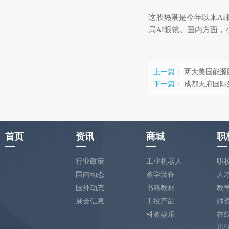
这股热潮是今年以来AI
局AI眼镜。国内方面，
上一篇：
两大美国能源巨
下一篇：
成都天府国际
首页
资讯
商城
职
行业政策
工业机器人
职
国内动态
教学装备
人
国外动态
书籍教材
教
展会信息
工控产品
师
科教娱乐
在
培