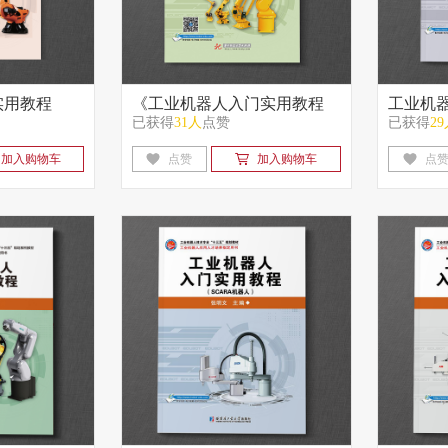
实用教程
《工业机器人入门实用教程
工业机
已获得
31人
点赞
已获得
2
）
（EFORT机器人）》
加入购物车
点赞
加入购物车
点