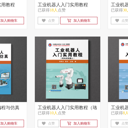
实用教程
工业机器人入门实用教程
工业机
已获得
18人
点赞
已获得
3
）
（SCARA机器人）
（ABB
加入购物车
点赞
加入购物车
点
编程与仿真
工业机器人入门实用教程（珞
工业机
已获得
10人
点赞
已获得
8
）
石机器人）
川机器
加入购物车
点赞
加入购物车
点