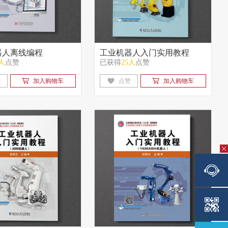
器人离线编程
工业机器人入门实用教程
9人
点赞
已获得
25人
点赞
（FANUC机器人）
赞
加入购物车
点赞
加入购物车