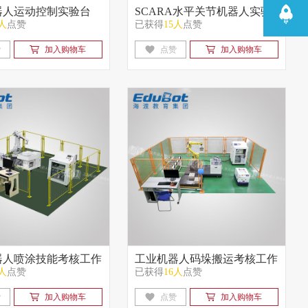
器人运动控制实验台
SCARA水平关节机器人实验
3人
点赞
已获得
15人
点赞
台
赞
加入购物车
点赞
加入购物车
器人喷涂技能考核工作
工业机器人码垛搬运考核工作
5人
点赞
已获得
16人
点赞
站
赞
加入购物车
点赞
加入购物车