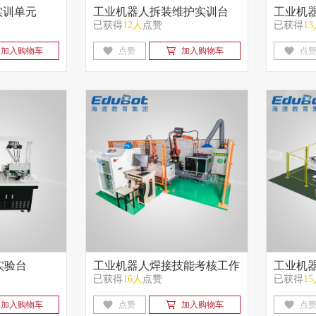
实训单元
工业机器人拆装维护实训台
工业机
已获得
12人
点赞
已获得
1
加入购物车
点赞
加入购物车
点
人实验台
工业机器人焊接技能考核工作
工业机
已获得
16人
点赞
已获得
1
站
站
加入购物车
点赞
加入购物车
点