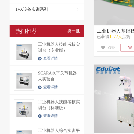
1+X设备实训系列
热门推荐
工业机器人基础
换一批
已获得
1272人
点赞
站
工业机器人技能考核实
点赞
训台（专业版）
查看详情
SCARA水平关节机器
人实验台
查看详情
工业机器人技能考核实
训台（标准版）
查看详情
工业机器人综合实训平