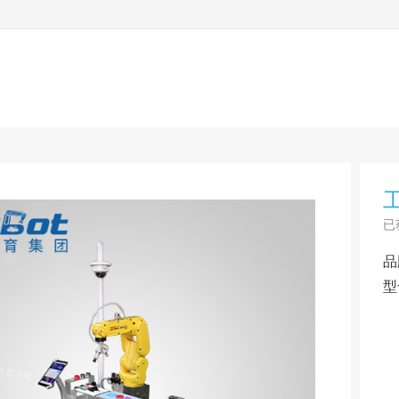
已
品
型