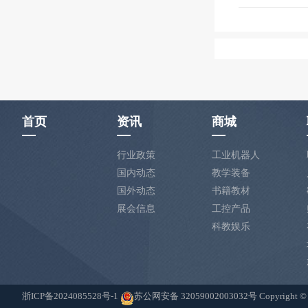
首页
资讯
商城
行业政策
工业机器人
国内动态
教学装备
国外动态
书籍教材
展会信息
工控产品
科教娱乐
浙ICP备2024085528号-1
苏公网安备 32059002003032号
Copyrig