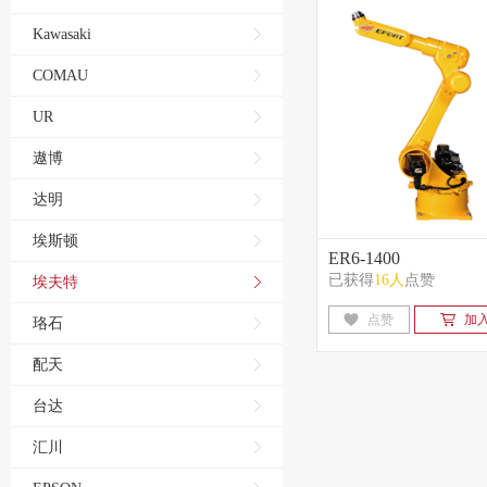
Kawasaki
COMAU
UR
遨博
达明
埃斯顿
ER6-1400
已获得
16人
点赞
埃夫特
点赞
加
珞石
配天
台达
汇川