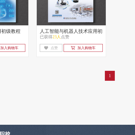
用初级教程
人工智能与机器人技术应用初
已获得
23人
点赞
级教程（e.Do教育机器人）
加入购物车
点赞
加入购物车
1
职校