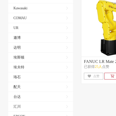
Kawasaki
COMAU
UR
遨博
达明
埃斯顿
FANUC LR Mate 2
已获得
25人
点赞
埃夫特
点赞
珞石
配天
台达
汇川