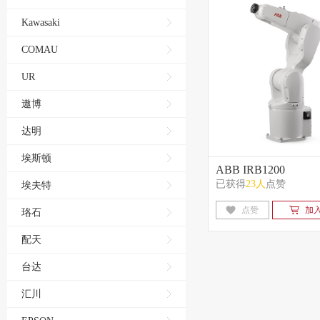
Kawasaki
COMAU
UR
遨博
达明
埃斯顿
ABB IRB1200
已获得
23人
点赞
埃夫特
点赞
加
珞石
配天
台达
汇川