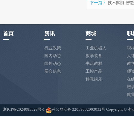
下一篇：
技术赋能 智造
首页
资讯
商城
职
行业政策
工业机器人
职
国内动态
教学装备
人
国外动态
书籍教材
教
展会信息
工控产品
师
科教娱乐
在
培
就
浙ICP备2024085528号-1
苏公网安备 32059002003032号
Copyright