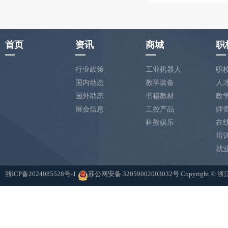
首页
资讯
商城
职
行业政策
工业机器人
职
国内动态
教学装备
人
国外动态
书籍教材
教
展会信息
工控产品
师
科教娱乐
在
培
就
浙ICP备2024085528号-1
苏公网安备 32059002003032号
Copyright