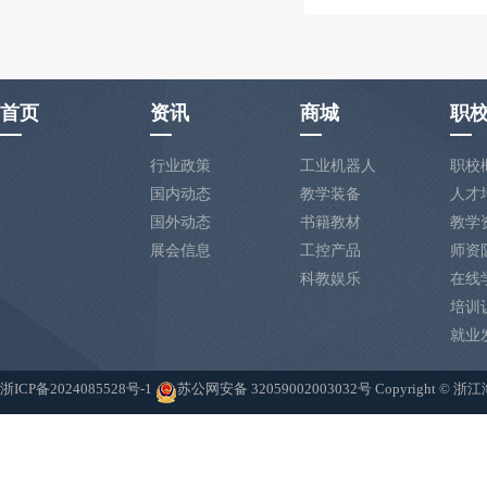
首页
资讯
商城
职
行业政策
工业机器人
职校
国内动态
教学装备
人才
国外动态
书籍教材
教学
展会信息
工控产品
师资
科教娱乐
在线
培训
就业
浙ICP备2024085528号-1
苏公网安备 32059002003032号
Copyright 