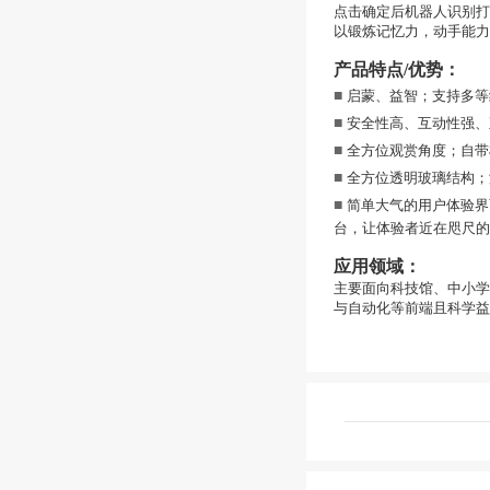
点击确定后机器人识别打
以锻炼记忆力，动手能力
产品特点/优势：
■
启蒙、益智；支持多等
■
安全性高、互动性强、
■
全方位观赏角度；自带
■
全方位透明玻璃结构；
■
简单大气的用户体验界
台，让体验者近在咫尺的
应用领域：
主要面向科技馆、中小学
与自动化等前端且科学益